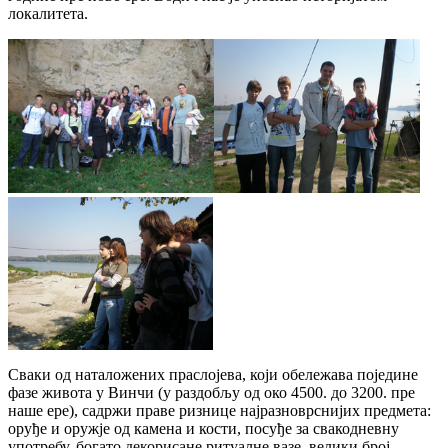
локалитета.
Сваки од наталожених праслојева, који обележава поједине
фазе живота у Винчи (у раздобљу од око 4500. до 3200. пре
наше ере), садржи праве ризнице најразноврснијих предмета:
оруђе и оружје од камена и кости, посуђе за свакодневну
употребу, богато декорисане ритуалне вазе, велики број