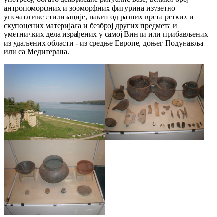
антропоморфних и зооморфних фигурина изузетно
упечатљиве стилизације, накит од разних врста ретких и
скупоцених материјала и безброј других предмета и
уметничких дела израђених у самој Винчи или прибављених
из удаљених области - из средње Европе, доњег Подунавља
или са Медитерана.