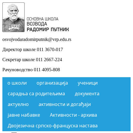
osvojvodaradomirputnik@vrp.edu.rs
Директор школе 011 3670-017
Секретар школе 011 2667-224
Рачуноводство 011 4095-808
о школи
организација
ученици
сарадња са родитељима
документа
актуелно
активности и догађаји
јавне набавке
Активности - архива
Двојезична српско-француска настава