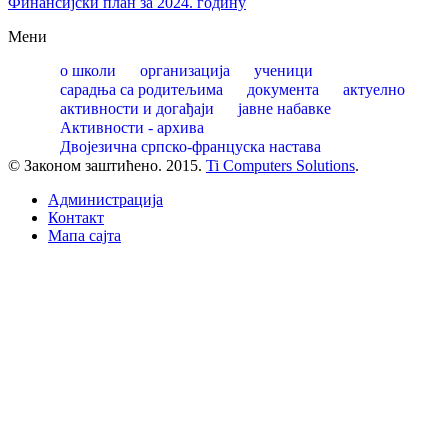
Финансијски план за 2024. годину
Мени
о школи
организација
ученици
сарадња са родитељима
документа
актуелно
активности и догађаји
јавне набавке
Активности - архива
Двојезична српско-француска настава
© Законом заштићено. 2015.
Ti Computers Solutions
.
Администрација
Контакт
Mапа сајта