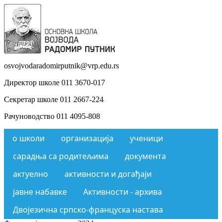
osvojvodaradomirputnik@vrp.edu.rs
Директор школе 011 3670-017
Секретар школе 011 2667-224
Рачуноводство 011 4095-808
о школи
организација
ученици
сарадња са родитељима
документа
актуелно
активности и догађаји
јавне набавке
Активности - архива
Двојезична српско-француска настава