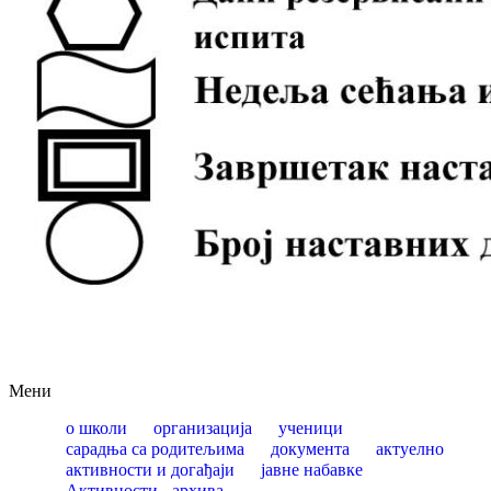
Мени
о школи
организација
ученици
сарадња са родитељима
документа
актуелно
активности и догађаји
јавне набавке
Активности - архива