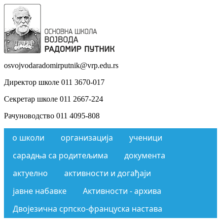
osvojvodaradomirputnik@vrp.edu.rs
Директор школе 011 3670-017
Секретар школе 011 2667-224
Рачуноводство 011 4095-808
о школи
организација
ученици
сарадња са родитељима
документа
актуелно
активности и догађаји
јавне набавке
Активности - архива
Двојезична српско-француска настава