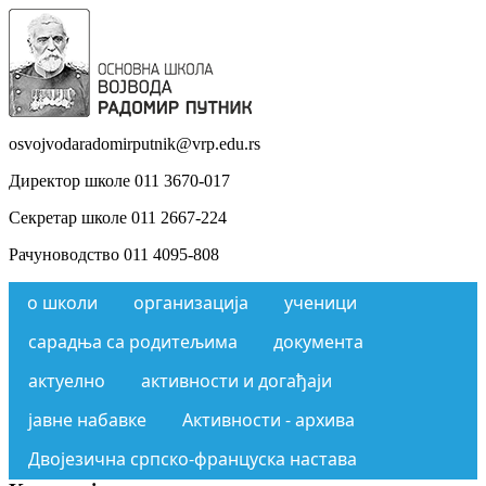
osvojvodaradomirputnik@vrp.edu.rs
Директор школе 011 3670-017
Секретар школе 011 2667-224
Рачуноводство 011 4095-808
о школи
организација
ученици
сарадња са родитељима
документа
актуелно
активности и догађаји
јавне набавке
Активности - архива
Двојезична српско-француска настава