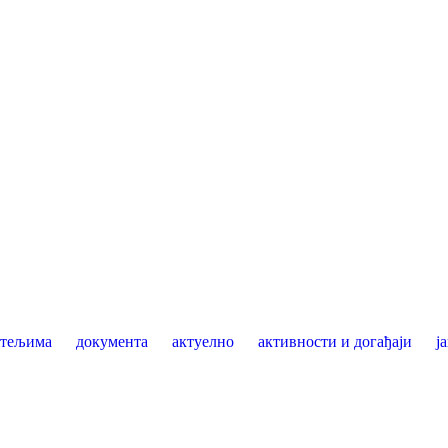
итељима
документа
актуелно
активности и догађаји
ј