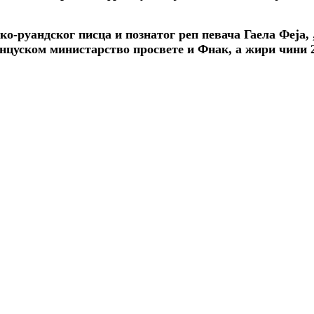
ко-руандског писца и познатог реп певача Гаела Феја,
нцуском министарство просвете и Фнак, а жири чини 2