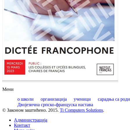
Мени
о школи
организација
ученици
сарадња са род
Двојезична српско-француска настава
© Законом заштићено. 2015.
Ti Computers Solutions
.
Администрација
Контакт