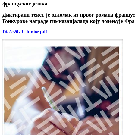
француског језика.
Диктирани текст је одломак из првог романа францус
Гонкурове награде гимназаијалаца коју додењује Фра
Dicée2023_Junior.pdf