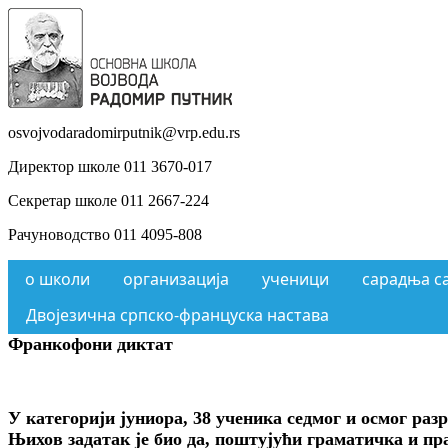
osvojvodaradomirputnik@vrp.edu.rs
Директор школе 011 3670-017
Секретар школе 011 2667-224
Рачуноводство 011 4095-808
о школи
организација
ученици
сарадња с
Двојезична српско-француска настава
Франкофони диктат
У категорији јуниора, 38 ученика седмог и осмог раз
Њихов задатак је био да, поштујући граматичка и пр