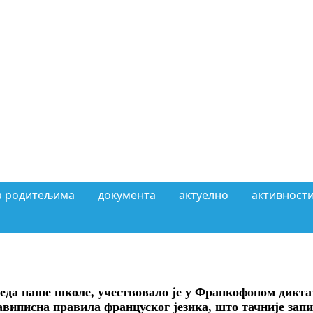
а родитељима
документа
актуелно
активности
реда наше школе, учествовало је у Франкофоном диктату
авиписна правила француског језика, што тачније запи