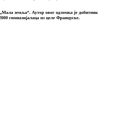
 „Мала земља“. Аутор овог одломка је добитник
000 гимназијалаца из целе Француске.