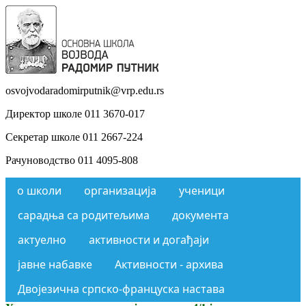
osvojvodaradomirputnik@vrp.edu.rs
Директор школе 011 3670-017
Секретар школе 011 2667-224
Рачуноводство 011 4095-808
о школи
организација
ученици
сарадња са родитељима
документа
актуелно
активности и догађаји
јавне набавке
Активности - архива
Двојезична српско-француска настава