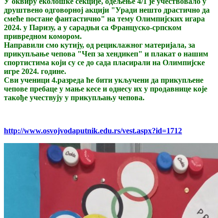
У оквиру еколошке секције, одељење 4/1 је учествовало у
друштвено одговорној акцији "Уради нешто драстично да
смеће постане фантастично" на тему Олимпијских игара
2024. у Паризу, а у сарадњи са Француско-српском
привредном комором.
Направили смо кутију, од рециклажног материјала, за
прикупљање чепова "Чеп за хендикеп" и плакат о нашим
спортистима који су се до сада пласирали на Олимпијске
игре 2024. године.
Сви ученици 4.разреда ће бити укључени да прикупљене
чепове пребаце у мање кесе и однесу их у продавнице које
такође учествују у прикупљању чепова.
http://www.osvojvodaputnik.edu.rs/vest.aspx?id=1712