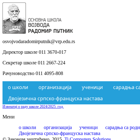
osvojvodaradomirputnik@vrp.edu.rs
Директор школе 011 3670-017
Секретар школе 011 2667-224
Рачуноводство 011 4095-808
о школи
организација
ученици
сарадња с
Двојезична српско-француска настава
Извештај о раду школе 2024/2025. год.
Мени
о школи
организација
ученици
сарадња са род
Двојезична српско-француска настава
© Законом заштићено. 2015.
Ti Computers Solutions
.