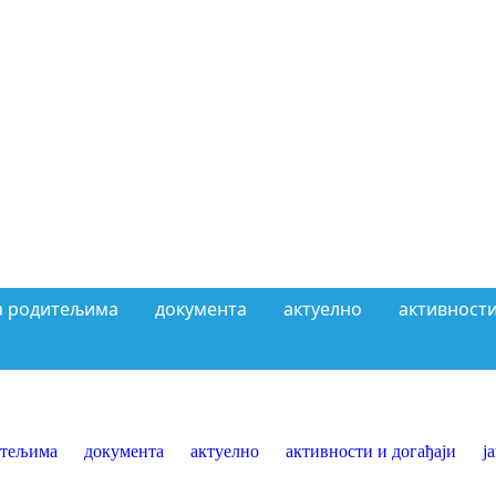
а родитељима
документа
актуелно
активности
итељима
документа
актуелно
активности и догађаји
ј