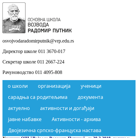
osvojvodaradomirputnik@vrp.edu.rs
Директор школе 011 3670-017
Секретар школе 011 2667-224
Рачуноводство 011 4095-808
о школи
организација
ученици
сарадња са родитељима
документа
актуелно
активности и догађаји
јавне набавке
Активности - архива
Двојезична српско-француска настава