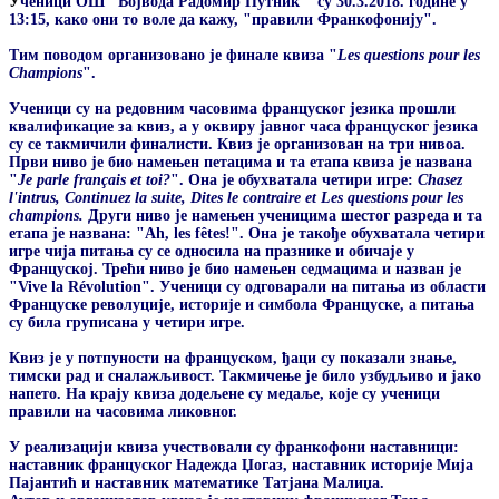
У
ченици ОШ "Војвода Радомир Путник" су 30.3.2018. године у
13:15, како они то воле да кажу, "правили Франкофонију".
Тим поводом организовано је финале квиза "
Les questions pour les
Champions
".
Ученици су на редовним часовима француског језика прошли
квалификацие за квиз, а у оквиру јавног часа француског језика
су се такмичили финалисти. Квиз је организован на три нивоа.
Први ниво је био намењен петацима и та етапа квиза је названа
"
Je parle français et toi?
". Она је обухватала четири игре:
Chasez
l'intrus, Continuez la suite, Dites le contraire et Les questions pour les
champions.
Други ниво је намењен ученицима шестог разреда и та
етапа је названа: "Ah, les fêtes!". Она је такође обухватала четири
игре чија питања су се односила на празнике и обичаје у
Француској. Трећи ниво је био намењен седмацима и назван је
"Vive la Révolution". Ученици су одговарали на питања из области
Француске револуције, историје и симбола Француске, а питања
су била груписана у четири игре.
Квиз је у потпуности на француском, ђаци су показали знање,
тимски рад и сналажљивост. Такмичење је било узбудљиво и јако
напето. На крају квиза додељене су медаље, које су ученици
правили на часовима ликовног.
У реализацији квиза учествовали су франкофони наставници:
наставник француског Надежда Џогаз, наставник историје Мија
Пајантић и наставник математике Татјана Малиџа.