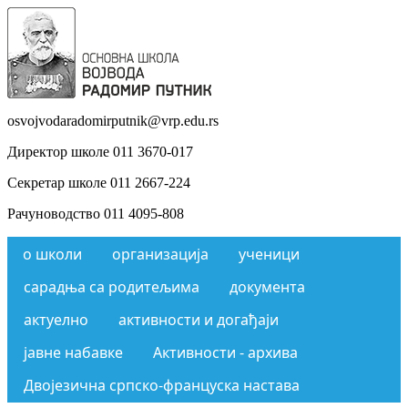
osvojvodaradomirputnik@vrp.edu.rs
Директор школе 011 3670-017
Секретар школе 011 2667-224
Рачуноводство 011 4095-808
о школи
организација
ученици
сарадња са родитељима
документа
актуелно
активности и догађаји
јавне набавке
Активности - архива
Двојезична српско-француска настава