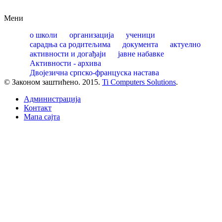
Мени
о школи
организација
ученици
сарадња са родитељима
документа
актуелно
активности и догађаји
јавне набавке
Активности - архива
Двојезична српско-француска настава
© Законом заштићено. 2015.
Ti Computers Solutions
.
Администрација
Контакт
Mапа сајта