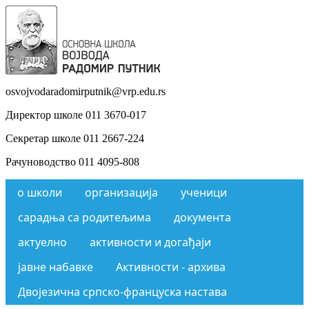
osvojvodaradomirputnik@vrp.edu.rs
Директор школе 011 3670-017
Секретар школе 011 2667-224
Рачуноводство 011 4095-808
о школи
организација
ученици
сарадња са родитељима
документа
актуелно
активности и догађаји
јавне набавке
Активности - архива
Двојезична српско-француска настава