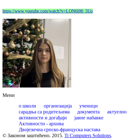
https://www.youtube.com/watch?v=LON6I00_5Uo
Мени
о школи
организација
ученици
сарадња са родитељима
документа
актуелно
активности и догађаји
јавне набавке
Активности - архива
Двојезична српско-француска настава
© Законом заштићено. 2015.
Ti Computers Solutions
.