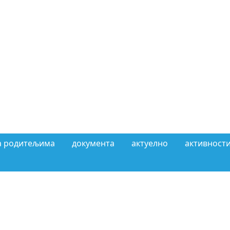
а родитељима
документа
актуелно
активности