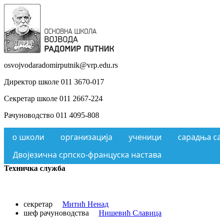
osvojvodaradomirputnik@vrp.edu.rs
Директор школе 011 3670-017
Секретар школе 011 2667-224
Рачуноводство 011 4095-808
о школи
организација
ученици
сарадња с
Двојезична српско-француска настава
Техничка служба
секретар
Митић Ненад
шеф рачуноводства
Нишевић Славица