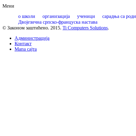
Мени
о школи
организација
ученици
сарадња са род
Двојезична српско-француска настава
© Законом заштићено. 2015.
Ti Computers Solutions
.
Администрација
Контакт
Mапа сајта