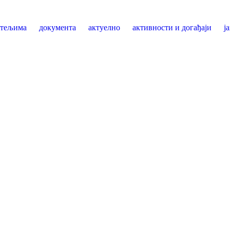
итељима
документа
актуелно
активности и догађаји
ј